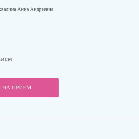
хвалина Анна Андреевна
нием
 НА ПРИЁМ