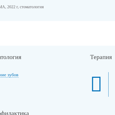
А, 2022 г, стоматология
атология
Терапия
ние зубов
офилактика