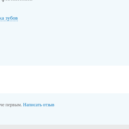
ка зубов
аче первым.
Написать отзыв