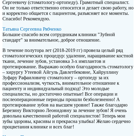
Сергеевичу (стоматологу-ортопеду). Грамотный специалист.
Он не только ответственно относится и делает свою работу, но
и корректно общается с пациентом, разъясняет все моменты.
Спасибо! Рекомендую.
Татьяна Сергеевна Рябченко
Большое спасибо всем сотрудникам клиники "Зубной
стандарт" за внимательное, доброе отношение.
В течение полутора лет (2018-2019 гг) провела целый ряд
стоматологических процедур: удаление, наращивание костной
ткани, лечение зубов, установка 3-х имплантов и
протезирование. Выражаю особую благодарность стоматологу
– хирургу Утеевой Айгуль Давлетбековне, Хайруллину
Зуфару Рафаиловичу стоматологу – ортопеду за их
профессионализм, чуткость, внимательное отношение к
пациенту и индивидуальный подход! Это молодые
специалисты, но достаточно опытные! Все операции и
послеоперационные периоды прошли безболезненно! А
протезирование зубов на высшем уровне! Также благодарю
Березину Викторию Леонидовну за лечение зубов! Я очень
довольна качественной работой специалистов! Теперь мои
зубы здоровы, красивы и прекрасна улыбка! Желаю сердечно
процветания клинике и всех благ!