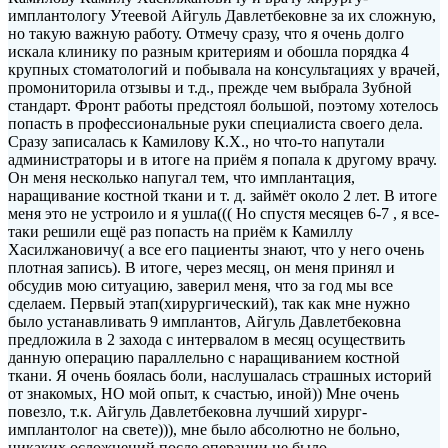
имплантологу Утеевой Айгуль Давлетбековне за их сложную,
но такую важную работу. Отмечу сразу, что я очень долго
искала клинику по разным критериям и обошла порядка 4
крупных стоматологий и побывала на консультациях у врачей,
промониторила отзывы и т.д., прежде чем выбрала Зубной
стандарт. Фронт работы предстоял большой, поэтому хотелось
попасть в профессиональные руки специалиста своего дела.
Сразу записалась к Камилову К.Х., но что-то напутали
администраторы и в итоге на приём я попала к другому врачу.
Он меня несколько напугал тем, что имплантация,
наращивание костной ткани и т. д. займёт около 2 лет. В итоге
меня это не устроило и я ушла((( Но спустя месяцев 6-7 , я все-
таки решили ещё раз попасть на приём к Камиллу
Хасилжановичу( а все его пациенты знают, что у него очень
плотная запись). В итоге, через месяц, он меня принял и
обсудив мою ситуацию, заверил меня, что за год мы все
сделаем. Первый этап(хирургический), так как мне нужно
было устанавливать 9 имплантов, Айгуль Давлетбековна
предложила в 2 захода с интервалом в месяц осуществить
данную операцию параллельно с наращиванием костной
ткани. Я очень боялась боли, наслушалась страшных историй
от знакомых, НО мой опыт, к счастью, иной)) Мне очень
повезло, т.к. Айгуль Давлетбековна лучший хирург-
имплантолог на свете))), мне было абсолютно не больно,
никаких осложнений после операции не было,