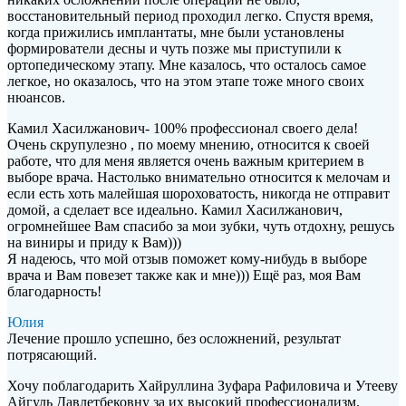
восстановительный период проходил легко. Спустя время,
когда прижились имплантаты, мне были установлены
формирователи десны и чуть позже мы приступили к
ортопедическому этапу. Мне казалось, что осталось самое
легкое, но оказалось, что на этом этапе тоже много своих
нюансов.
Камил Хасилжанович- 100% профессионал своего дела!
Очень скрупулезно , по моему мнению, относится к своей
работе, что для меня является очень важным критерием в
выборе врача. Настолько внимательно относится к мелочам и
если есть хоть малейшая шороховатость, никогда не отправит
домой, а сделает все идеально. Камил Хасилжанович,
огромнейшее Вам спасибо за мои зубки, чуть отдохну, решусь
на виниры и приду к Вам)))
Я надеюсь, что мой отзыв поможет кому-нибудь в выборе
врача и Вам повезет также как и мне))) Ещё раз, моя Вам
благодарность!
Юлия
Лечение прошло успешно, без осложнений, результат
потрясающий.
Хочу поблагодарить Хайруллина Зуфара Рафиловича и Утееву
Айгуль Давлетбековну за их высокий профессионализм.