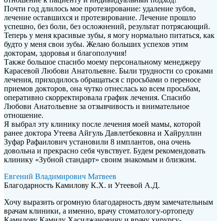
Почти год длилось мое протезирование: удаление зубов,
лечение оставшихся и протезирование. Лечение прошло
успешно, без боли, без осложнений, результат потрясающий.
Теперь у меня красивые зубы, я могу нормально питаться, как
будто у меня свои зубы. Желаю больших успехов этим
докторам, здоровья и благополучия!
Также большое спасибо моему персональному менеджеру
Карасевой Любови Анатольевне. Были трудности со сроками
лечения, приходилось обращаться с просьбами о переносе
приемов докторов, она чутко отнеслась ко всем просьбам,
оперативно скорректировала график лечения. Спасибо
Любови Анатольевне за отзывчивость и внимательное
отношение.
Я выбрал эту клинику после лечения моей мамы, которой
ранее доктора Утеева Айгуль Давлетбековна и Хайруллин
Зуфар Рафаилович установили 8 имплантов, она очень
довольна и прекрасно себя чувствует. Будем рекомендовать
клинику «Зубной стандарт» своим знакомым и близким.
Евгений Владимирович Матвеев
Благодарность Камилову К.Х. и Утеевой А.Д.
Хочу выразить огромную благодарность двум замечательным
врачам клиники, а именно, врачу стоматологу-ортопеду
Камилову Камилу Хасилжановичу и врачу хирургу-