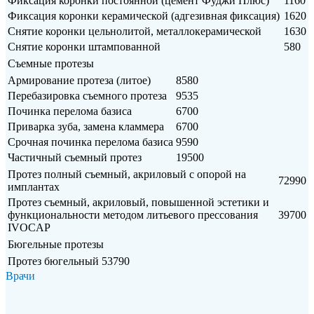
Фиксация коронки постоянной (цемент Фуджи Плюс)
1160
Фиксация коронки керамической (адгезивная фиксация)
1620
Снятие коронки цельнолитой, металлокерамической
1630
Снятие коронки штампованной
580
Съемные протезы
Армирование протеза (литое)
8580
Перебазировка съемного протеза
9535
Починка перелома базиса
6700
Приварка зуба, замена кламмера
6700
Срочная починка перелома базиса
9590
Частичный съемный протез
19500
Протез полный съемный, акриловый с опорой на
72990
имплантах
Протез съемный, акриловый, повышенной эстетики и
функциональности методом литьевого прессования
39700
IVOCAP
Бюгельные протезы
Протез бюгельный
53790
Врачи